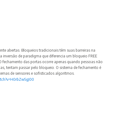
te abertas. Bloqueios tradicionais têm suas barreiras na
a inversão de paradigma que diferencia um bloqueio FREE
 O fechamento das portas ocorre apenas quando pessoas não
nas, tentam passar pelo bloqueio. O sistema de fechamento é
stemas de sensores e sofisticados algoritmos.
atch?v=H0rbZwSgJ00