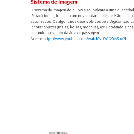
Sistema de Imagem
O sistema de imagem do dFlow é equivalente a uma quantidade
IR tradicionais, trazendo um novo patamar de precisão na iden
autorizados. Os algoritmos desenvolvidos pela Digicon são c
ignorar objetos (malas, bolsas, mochilas, etc.), podendo ainda 
entrando ou saindo da área de passagem.
Acesse:
https://www.youtube.com/watch?v=DGOSdySuo2I