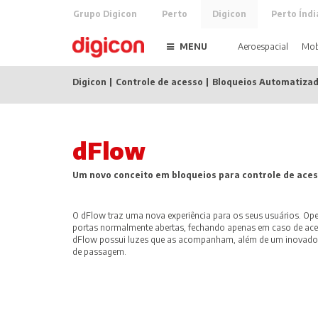
Grupo Digicon
Perto
Digicon
Perto Índi
MENU
Aeroespacial
Mob
Digicon
Controle de acesso
Bloqueios Automatiza
dFlow
Um novo conceito em bloqueios para controle de aces
O dFlow traz uma nova experiência para os seus usuários. Ope
portas normalmente abertas, fechando apenas em caso de aces
dFlow possui luzes que as acompanham, além de um inovador
de passagem.