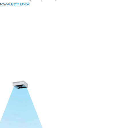
tch?v=BvqY11e3M6k