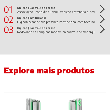
01
Digicon |
Controle de acesso
Associação Leopoldina Juvenil: tradição centenária e inovação em movimento!
02
Digicon |
Institucional
Digicon expande sua presença internacional com foco nos Estados Unidos e América Latina
03
Digicon |
Controle de acesso
Rodoviária de Campinas moderniza controle de embarque com dGate UltraWide da Digicon
Explore mais produtos