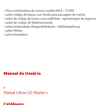
– Placa controladora de acesso modelo MCA – TCP/IP.
– Leitor código de barras com fenda para passagem de crachá.
– Leitor de código de barras com multifeixe – aproximação do ingresso.
– Leitor de código 2D (bidimensional).
– Leitor proximidade Wiegand/Abatrack – HID/Indala/Acura.
– Leitor Mifare.
– Leitor biométrico.
Manual do Usuário
»
Manual Catrax GO Master »
Catálogos