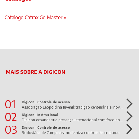
Catalogo Catrax Go Master »
MAIS SOBRE A DIGICON
01
Digicon |
Controle de acesso
Associação Leopoldina Juvenil: tradição centenária e inovação em movimento!
02
Digicon |
Institucional
Digicon expande sua presença internacional com foco nos Estados Unidos e América Latina
03
Digicon |
Controle de acesso
Rodoviária de Campinas moderniza controle de embarque com dGate UltraWide da Digicon