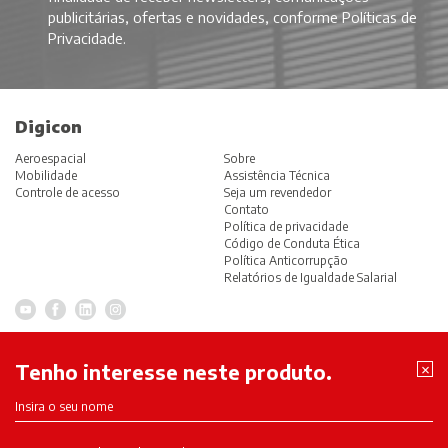
publicitárias, ofertas e novidades, conforme
Políticas de
Privacidade
.
Digicon
Aeroespacial
Sobre
Mobilidade
Assistência Técnica
Controle de acesso
Seja um revendedor
Contato
Política de privacidade
Código de Conduta Ética
Política Anticorrupção
Relatórios de Igualdade Salarial
Perto
×
Tenho interesse neste produto.
Instituições financeiras
Sobre
Varejo
Suporte
Meios de Pagamento
Contato
Transporte de passageiros
Política de privacidade
Rodovias
Código de Conduta Ética