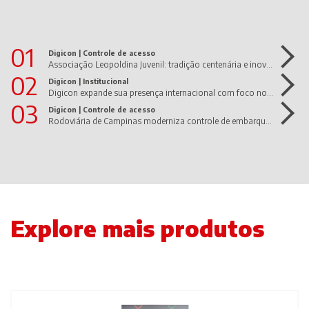
01
Digicon |
Controle de acesso
Associação Leopoldina Juvenil: tradição centenária e inovação em movimento!
02
Digicon |
Institucional
Digicon expande sua presença internacional com foco nos Estados Unidos e América Latina
03
Digicon |
Controle de acesso
Rodoviária de Campinas moderniza controle de embarque com dGate UltraWide da Digicon
Explore mais produtos