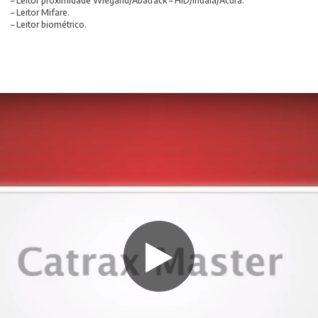
– Leitor proximidade Wiegand/Abatrack – HID/Indala/Acura.
– Leitor Mifare.
– Leitor biométrico.