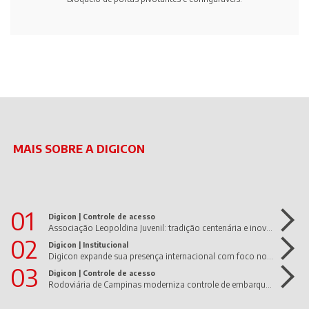
MAIS SOBRE A DIGICON
01
Digicon |
Controle de acesso
Associação Leopoldina Juvenil: tradição centenária e inovação em movimento!
02
Digicon |
Institucional
Digicon expande sua presença internacional com foco nos Estados Unidos e América Latina
03
Digicon |
Controle de acesso
Rodoviária de Campinas moderniza controle de embarque com dGate UltraWide da Digicon