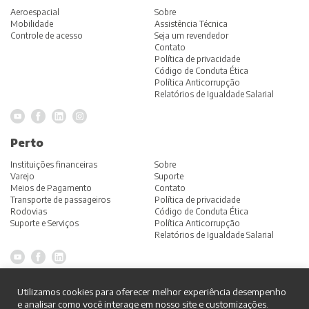
Aeroespacial
Sobre
Mobilidade
Assistência Técnica
Controle de acesso
Seja um revendedor
Contato
Política de privacidade
Código de Conduta Ética
Política Anticorrupção
Relatórios de Igualdade Salarial
Perto
Instituições financeiras
Sobre
Varejo
Suporte
Meios de Pagamento
Contato
Transporte de passageiros
Política de privacidade
Rodovias
Código de Conduta Ética
Suporte e Serviços
Política Anticorrupção
Relatórios de Igualdade Salarial
Grupo
Utilizamos cookies para oferecer melhor experiência desempenho
e analisar como você interage em nosso site e customizações.
Home