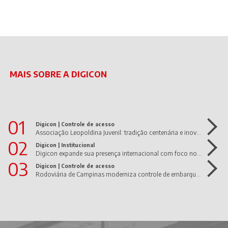
MAIS SOBRE A DIGICON
01
Digicon |
Controle de acesso
Associação Leopoldina Juvenil: tradição centenária e inovação em movimento!
02
Digicon |
Institucional
Digicon expande sua presença internacional com foco nos Estados Unidos e América Latina
03
Digicon |
Controle de acesso
Rodoviária de Campinas moderniza controle de embarque com dGate UltraWide da Digicon