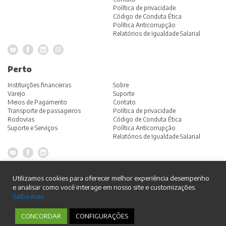
Política de privacidade
Código de Conduta Ética
Política Anticorrupção
Relatórios de Igualdade Salarial
Perto
Instituições financeiras
Sobre
Varejo
Suporte
Meios de Pagamento
Contato
Transporte de passageiros
Política de privacidade
Rodovias
Código de Conduta Ética
Suporte e Serviços
Política Anticorrupção
Relatórios de Igualdade Salarial
Grupo
Utilizamos cookies para oferecer melhor experiência desempenho
e analisar como você interage em nosso site e customizações.
Home
Saiba mais
Sobre
Fornecedores
Política de privacidade
CONCORDAR
CONFIGURAÇÕES
Código de Conduta Ética