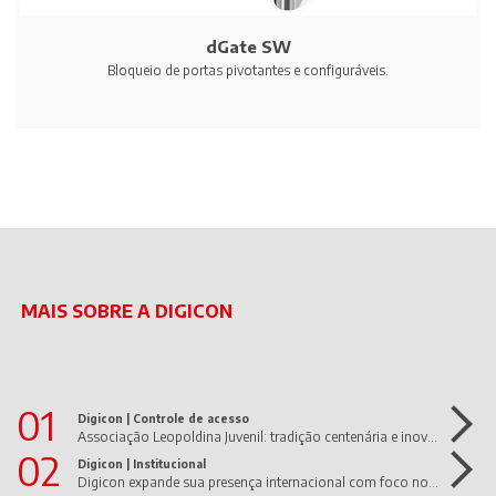
dGate SW
Bloqueio de portas pivotantes e configuráveis.
MAIS SOBRE A DIGICON
01
Digicon |
Controle de acesso
Associação Leopoldina Juvenil: tradição centenária e inovação em movimento!
02
Digicon |
Institucional
Digicon expande sua presença internacional com foco nos Estados Unidos e América Latina