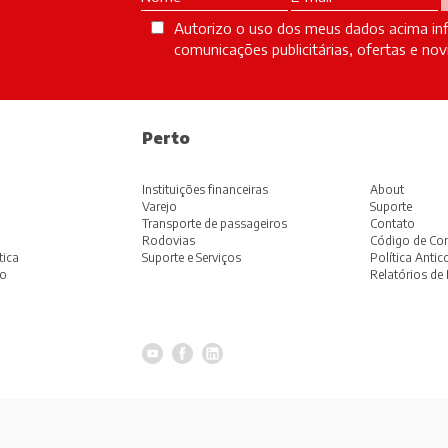
Autorizo o uso dos meus dados acima inf
comunicações publicitárias, ofertas e n
Perto
Instituições financeiras
About
Varejo
Suporte
Transporte de passageiros
Contato
Rodovias
Código de Con
tica
Suporte e Serviços
Política Anti
ão
Relatórios de 