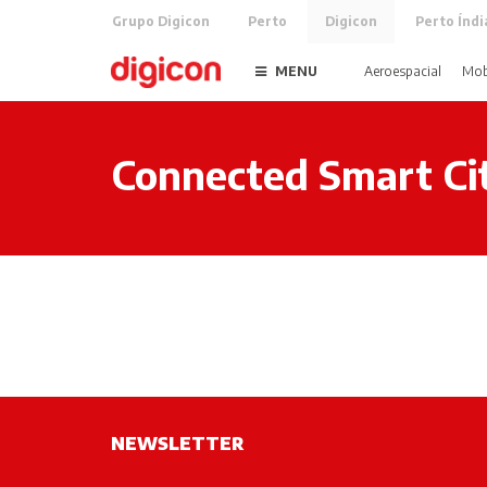
Grupo Digicon
Perto
Digicon
Perto Índi
MENU
Aeroespacial
Mob
Connected Smart Cit
NEWSLETTER